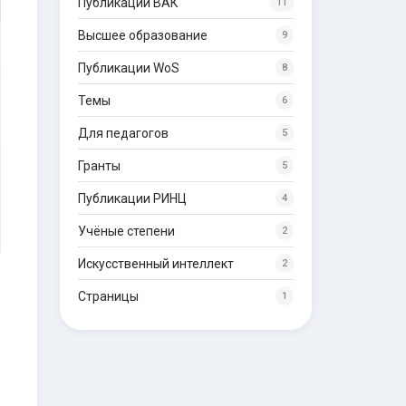
Публикации ВАК
11
Высшее образование
9
Публикации WoS
8
Темы
6
Для педагогов
5
Гранты
5
Публикации РИНЦ
4
Учёные степени
2
Искусственный интеллект
2
Страницы
1