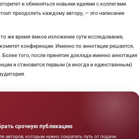
вторитет и обменяться новыми идеями с коллегами.
тоит преодолеть каждому автору, — это написание
 в то же время ёмкое изложение сути исследования,
комитет конференции. Именно по аннотации решается,
. Более того, после принятия доклада именно аннотация
енции и становится первым (а иногда и единственным)
аудитория.
брать срочную публикацию
 для авторов, которым нужно сократить путь от подачи