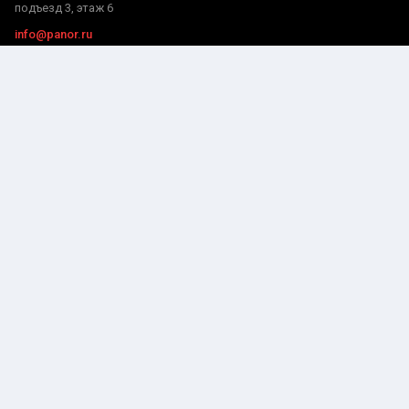
подъезд 3, этаж 6
info@panor.ru
РАЗДЕЛЫ
Научный журнал
Исследования
Для студентов
Разное
Диссертации
Публикации Scopus
Для аспирантов
Авторам
ПУБЛИКАЦИИ
Публикации ВАК
Публикации РИНЦ
Публикации WoS