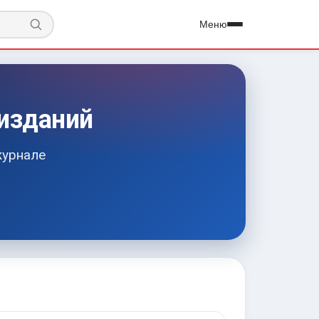
Меню
изданий
журнале