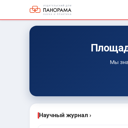
Площад
Мы зна
Научный журнал ›