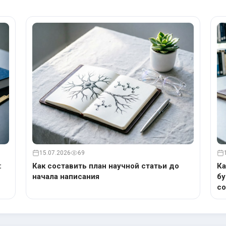
15.07.2026
69
:
Как составить план научной статьи до
Ка
начала написания
бу
с