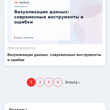
30.09.2025
574
Визуализация данных: современные инструменты
и ошибки
1
2
3
4
Вперёд »
Разделы