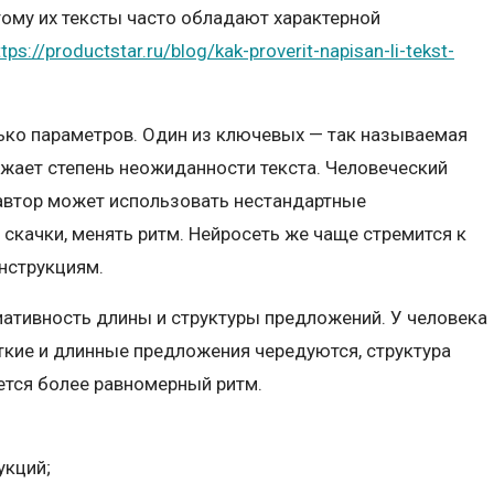
тому их тексты часто обладают характерной
ttps://productstar.ru/blog/kak-proverit-napisan-li-tekst-
ько параметров. Один из ключевых — так называемая
тражает степень неожиданности текста. Человеческий
: автор может использовать нестандартные
скачки, менять ритм. Нейросеть же чаще стремится к
нструкциям.
риативность длины и структуры предложений. У человека
ткие и длинные предложения чередуются, структура
ется более равномерный ритм.
укций;