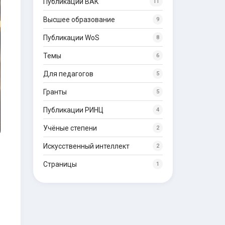
Публикации ВАК
11
Высшее образование
9
Публикации WoS
8
Темы
6
Для педагогов
5
Гранты
5
Публикации РИНЦ
4
Учёные степени
2
Искусственный интеллект
2
Страницы
1