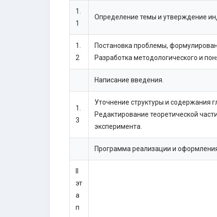
1.
Определение темы и утверждение ин
1
1.
Постановка проблемы, формулировани
2
Разработка методологического и пон
Написание введения.
Уточнение структуры и содержания г
1.
Редактирование теоретической част
3
эксперимента.
Программа реализации и оформления
II
эт
а
п