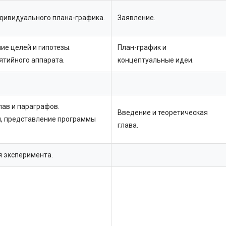
дивидуального плана-графика.
Заявление.
е целей и гипотезы.
План-график и
ятийного аппарата.
концептуальные идеи.
лав и параграфов.
Введение и теоретическая
и, представление программы
глава.
 эксперимента.