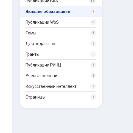
Публикации ВАК
11
Высшее образование
9
Публикации WoS
8
Темы
6
Для педагогов
5
Гранты
5
Публикации РИНЦ
4
Учёные степени
2
Искусственный интеллект
2
Страницы
1
м